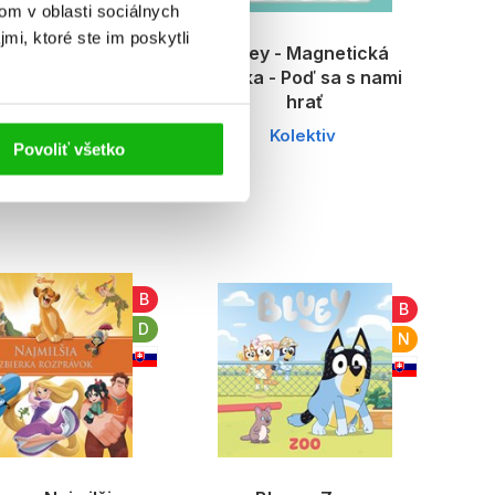
om v oblasti sociálnych
mi, ktoré ste im poskytli
ney - Mickeyho
Bluey - Magnetická
rajšie rozprávky
knižka - Poď sa s nami
(2. akosť)
hrať
Kolektiv
Kolektiv
Povoliť všetko
B
B
D
N