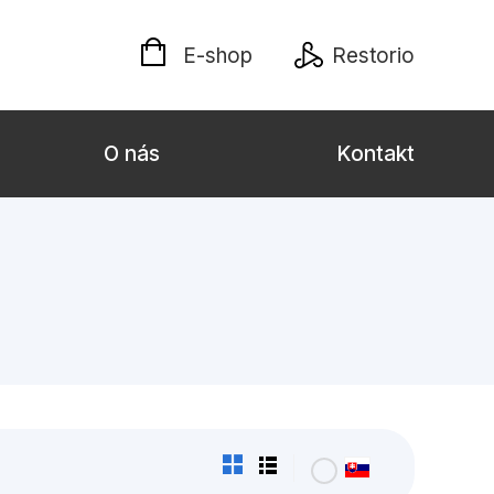
E-shop
Restorio
O nás
Kontakt
lých
Darčekové publikácie
Kalendáre, diáre
Poézia
Výchova a pedagogika
týl