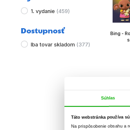
1. vydanie
(
459
)
Dostupnosť
Bing - R
s
Iba tovar skladom
(
377
)
Súhlas
Táto webstránka používa sú
Na prispôsobenie obsahu a r