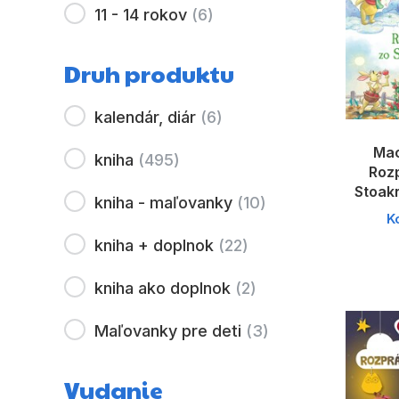
11 - 14 rokov
(
6
)
Druh produktu
kalendár, diár
(
6
)
Mac
kniha
(
495
)
Roz
Stoak
kniha - maľovanky
(
10
)
K
kniha + doplnok
(
22
)
kniha ako doplnok
(
2
)
Maľovanky pre deti
(
3
)
Vydanie