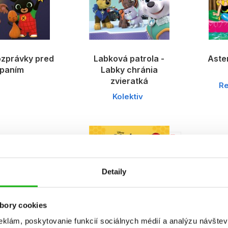
ozprávky pred
Labková patrola -
Aster
paním
Labky chránia
zvieratká
Re
Kolektiv
B
Detaily
bory cookies
eklám, poskytovanie funkcií sociálnych médií a analýzu návšte