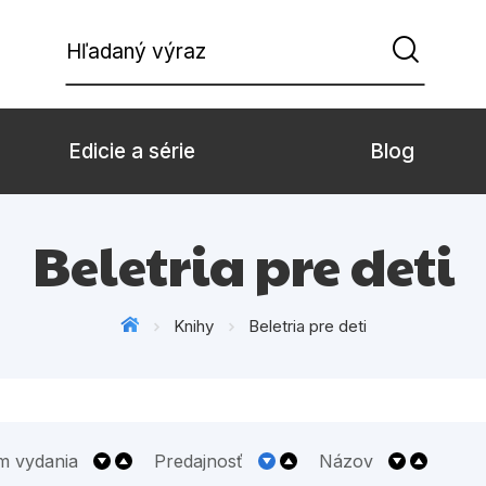
Hľadaný výraz
Edicie a série
Blog
Beletria pre deti
Beletria pre dospe
Beletria pre deti
Doplnkový sortiment
Hobby
Knihy
Beletria pre deti
Komiks
Počítače
Populárno - náučné pre deti
Predškoláci
Young adult
Zdravie a životný š
m vydania
Predajnosť
Názov