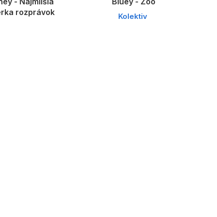
ney - Najmilšia
Bluey - Zoo
erka rozprávok
Kolektiv