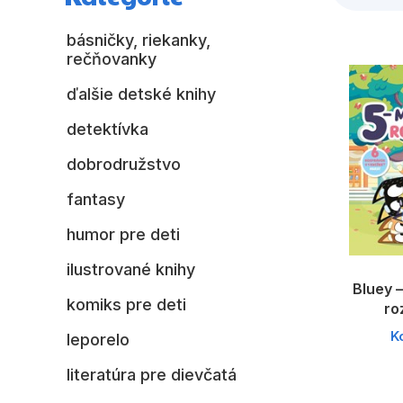
básničky, riekanky,
rečňovanky
ďalšie detské knihy
detektívka
dobrodružstvo
fantasy
humor pre deti
ilustrované knihy
Bluey 
komiks pre deti
ro
K
leporelo
literatúra pre dievčatá