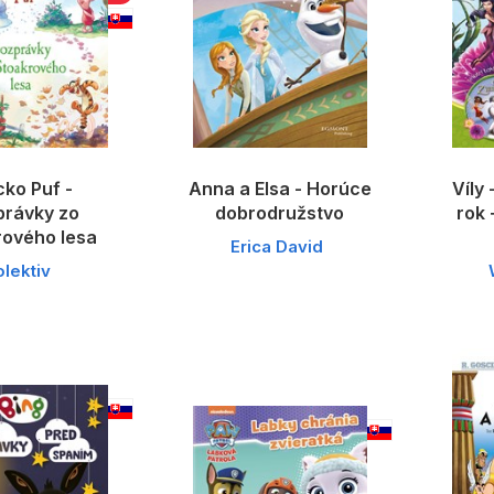
ko Puf -
Anna a Elsa - Horúce
Víly 
právky zo
dobrodružstvo
rok 
rového lesa
Erica David
olektiv