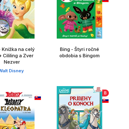
- Knižka na celý
Bing - Štyri ročné
+ Cililing a Zver
obdobia s Bingom
Nezver
Walt Disney
B