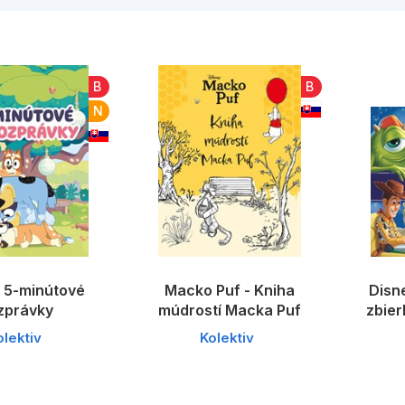
Všetky kategórie
B
B
N
– 5-minútové
Macko Puf - Kniha
Disn
zprávky
múdrostí Macka Puf
zbier
olektiv
Kolektiv