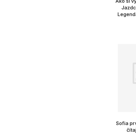
Ako si vy
Jazdci
Legend
Sofia pr
číta