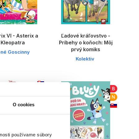
ix VI - Asterix a
Ľadové kráľovstvo -
Kleopatra
Príbehy o koňoch: Môj
prvý komiks
né Goscinny
Kolektiv
B
N
O cookies
vnosti používame súbory