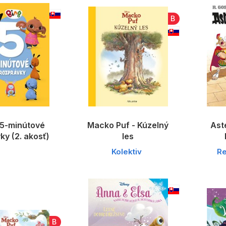
B
 5-minútové
Macko Puf - Kúzelný
Aste
ky (2. akosť)
les
Kolektiv
Re
B