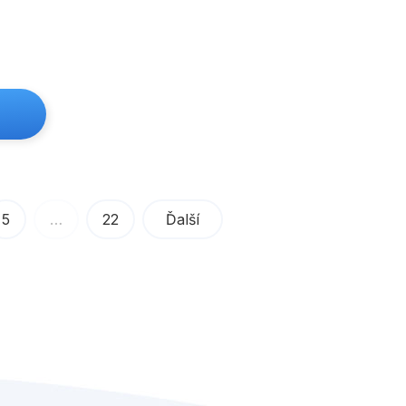
5
…
22
Ďalší