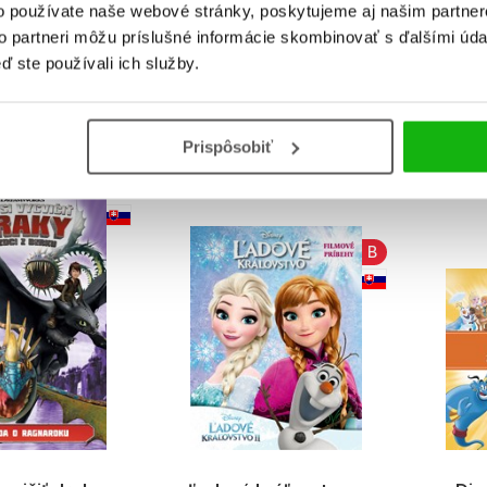
o používate naše webové stránky, poskytujeme aj našim partner
to partneri môžu príslušné informácie skombinovať s ďalšími údaj
 jeho zábava
Macko Puf - Kniha
Dis
ď ste používali ich služby.
múdrostí Macka Puf
najk
(2. akosť)
Kolektiv
Prispôsobiť
B