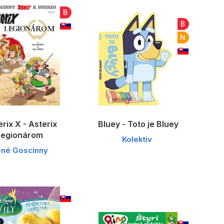
B
B
N
rix X - Asterix
Bluey - Toto je Bluey
legionárom
Kolektiv
né Goscinny