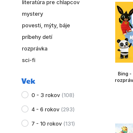
literatúra pre chlapcov
mystery
povesti, mýty, báje
príbehy detí
rozprávka
sci-fi
Bing -
Vek
rozpráv
0 - 3 rokov
(
108
)
4 - 6 rokov
(
293
)
7 - 10 rokov
(
131
)