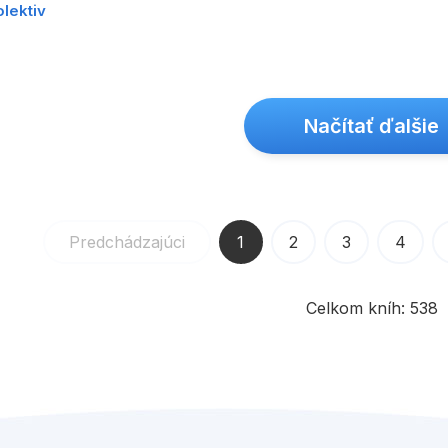
olektiv
Načítať ďalšie
Predchádzajúci
1
2
3
4
Celkom kníh:
538