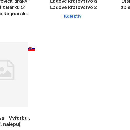
cvičiť draky -
Ľadové kráľovstvo a
Dis
 z Berku 5:
Ľadové kráľovstvo 2
zbi
a Ragnaroku
Kolektiv
vá - Vyfarbuj,
j, nalepuj