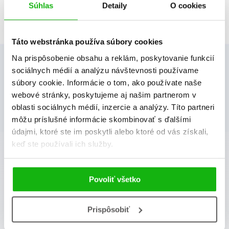
Súhlas
Detaily
O cookies
Táto webstránka používa súbory cookies
Na prispôsobenie obsahu a reklám, poskytovanie funkcií
sociálnych médií a analýzu návštevnosti používame
súbory cookie. Informácie o tom, ako používate naše
webové stránky, poskytujeme aj našim partnerom v
oblasti sociálnych médií, inzercie a analýzy. Títo partneri
môžu príslušné informácie skombinovať s ďalšími
údajmi, ktoré ste im poskytli alebo ktoré od vás získali,
albatros media newsletter
keď ste používali ich služby.
Zaujíma Vás, aký knižný hit práve vychádza, na aký
tovar je výhodná zľava, aká beží súťaž o ceny?
Povoliť všetko
Prihláste sa k odberu našich e-mailových noviniek
!
Prispôsobiť
Vaša emailová adresa