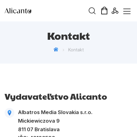
Hľadaný výraz
Kontakt
Kontakt
Beletria pre deti
Beletria pre dospelých
Darčekové publikácie
Vydavateľstvo Alicanto
Doplnkový sortiment
Albatros Media Slovakia s.r.o.
Hobby
Mickiewiczova 9
Kalendáre, diáre
811 07 Bratislava