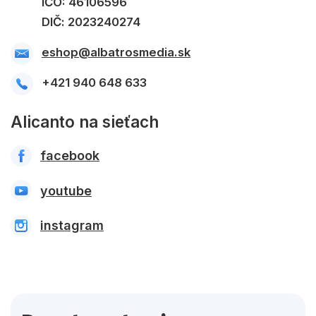
IČO: 46106596
Komiks
DIČ: 2023240274
Počítače
eshop@albatrosmedia.sk
Poézia
+421 940 648 633
Populárno - náučné pre deti
Predškoláci
Alicanto na sieťach
Výchova a pedagogika
facebook
Young adult
youtube
Zdravie a životný štýl
instagram
Všetky kategórie