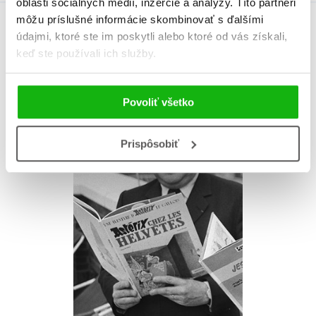
oblasti sociálnych médií, inzercie a analýzy. Títo partneri
môžu príslušné informácie skombinovať s ďalšími
údajmi, ktoré ste im poskytli alebo ktoré od vás získali,
Autor knihy
keď ste používali ich služby.
Povoliť všetko
Prispôsobiť