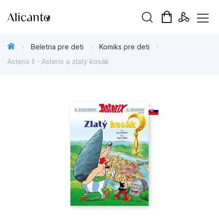
Hľadaný výraz
Beletria pre deti
Komiks pre deti
Asterix II - Asterix a zlatý kosák
Beletria pre deti
Beletria pre dospelých
Darčekové publikácie
Doplnkový sortiment
Hobby
Kalendáre, diáre