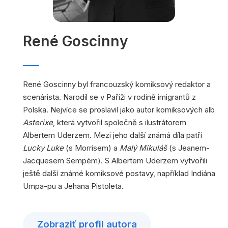
René Goscinny
René Goscinny byl francouzský komiksový redaktor a
scenárista. Narodil se v Paříži v rodině imigrantů z
Polska. Nejvíce se proslavil jako autor komiksových alb
Asterixe
, která vytvořil společně s ilustrátorem
Albertem Uderzem. Mezi jeho další známá díla patří
Lucky Luke
(s Morrisem) a
Malý Mikuláš
(s Jeanem-
Jacquesem Sempém). S Albertem Uderzem vytvořili
ještě další známé komiksové postavy, například Indiána
Umpa-pu a Jehana Pistoleta.
Zobraziť profil autora