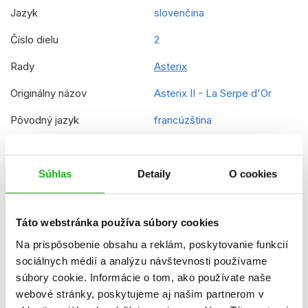
Jazyk
slovenčina
Číslo dielu
2
Rady
Asterix
Originálny názov
Asterix II - La Serpe d'Or
Pôvodný jazyk
francúzština
EAN
9788025241110
Vek od
8
Súhlas
Detaily
O cookies
Edícia
Komiksové príbehy
Táto webstránka používa súbory cookies
Typ
kniha
Na prispôsobenie obsahu a reklám, poskytovanie funkcií
Väzba
brožovaná lepená
sociálnych médií a analýzu návštevnosti používame
súbory cookie. Informácie o tom, ako používate naše
webové stránky, poskytujeme aj našim partnerom v