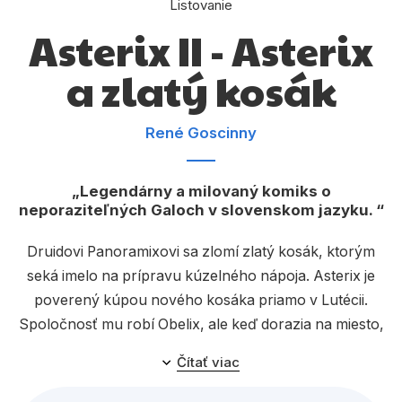
Listovanie
Komiks
Asterix II - Asterix
Počítače
a zlatý kosák
Poézia
Populárno - náučné pre deti
René Goscinny
Predškoláci
Výchova a pedagogika
Legendárny a milovaný komiks o
neporaziteľných Galoch v slovenskom jazyku.
Young adult
Druidovi Panoramixovi sa zlomí zlatý kosák, ktorým
Zdravie a životný štýl
seká imelo na prípravu kúzelného nápoja. Asterix je
poverený kúpou nového kosáka priamo v Lutécii.
Spoločnosť mu robí Obelix, ale keď dorazia na miesto,
Všetky kategórie
zistia, že Amerix, Obelixov bratranec a najlepší výrobca
Čítať viac
kosákov, akoby sa prepadol pod zem. Asterix rýchlo
pochopí, že Amerixa niekto uniesol, a začne pátranie.