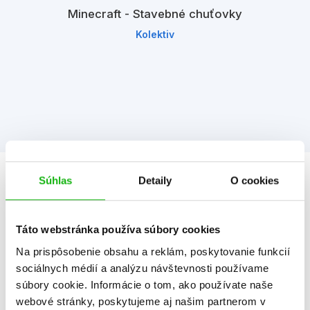
Minecraft - Stavebné chuťovky
Kolektiv
Súhlas
Detaily
O cookies
Informácie
Táto webstránka používa súbory cookies
Žáner
knihy hier a nápadov
Na prispôsobenie obsahu a reklám, poskytovanie funkcií
Počet strán
96
sociálnych médií a analýzu návštevnosti používame
súbory cookie. Informácie o tom, ako používate naše
K stiahnutiu
Ukážka.pdf
webové stránky, poskytujeme aj našim partnerom v