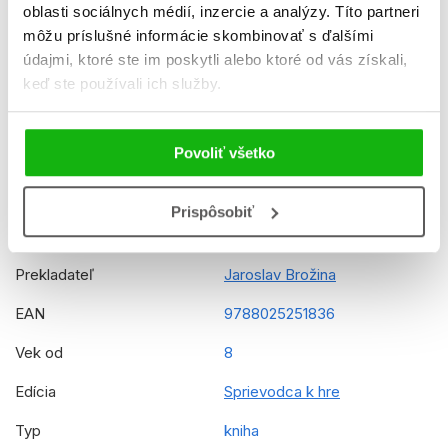
oblasti sociálnych médií, inzercie a analýzy. Títo partneri
Dátum vydania
3.6.2022
môžu príslušné informácie skombinovať s ďalšími
Formát
148x210 mm
údajmi, ktoré ste im poskytli alebo ktoré od vás získali,
keď ste používali ich služby.
Hmotnosť
0,32 kg
Jazyk
slovenčina
Povoliť všetko
Číslo dielu
2
Rady
Minecraft - Stavebné
Prispôsobiť
chuťovky
Prekladateľ
Jaroslav Brožina
EAN
9788025251836
Vek od
8
Edícia
Sprievodca k hre
Typ
kniha