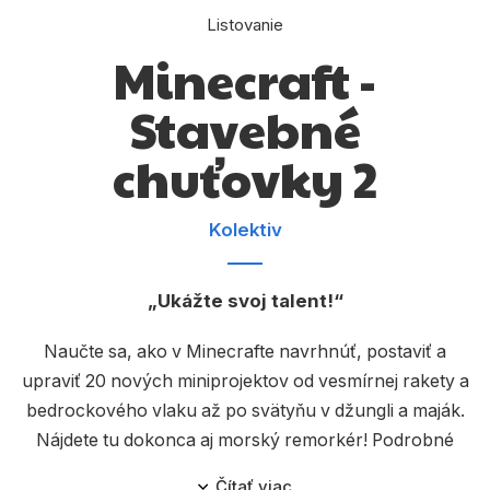
Komiks
Listovanie
Počítače
Minecraft -
Poézia
Stavebné
Populárno - náučné pre deti
chuťovky 2
Predškoláci
Výchova a pedagogika
Kolektiv
Young adult
Ukážte svoj talent!
Zdravie a životný štýl
Naučte sa, ako v Minecrafte navrhnúť, postaviť a
upraviť 20 nových miniprojektov od vesmírnej rakety a
Všetky kategórie
bedrockového vlaku až po svätyňu v džungli a maják.
Nájdete tu dokonca aj morský remorkér! Podrobné
návody, rôzne staviteľské finty a tipy v tejto knihe vás
Čítať viac