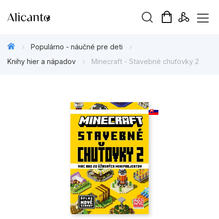
Hľadaný výraz
Populárno - náučné pre deti
Knihy hier a nápadov
Minecraft - Stavebné chuťovky 2
Beletria pre deti
Beletria pre dospelých
Darčekové publikácie
Doplnkový sortiment
Hobby
Kalendáre, diáre