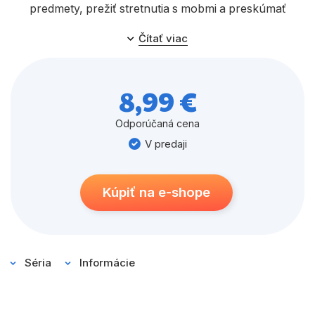
predmety, prežiť stretnutia s mobmi a preskúmať
niektoré z najúžasnejších biómov v Minecrafte. V tejto
Čítať viac
knižke na vás čaká svet plný zábavy!
8,99 €
Odporúčaná cena
V predaji
Kúpiť na e-shope
Séria
Informácie