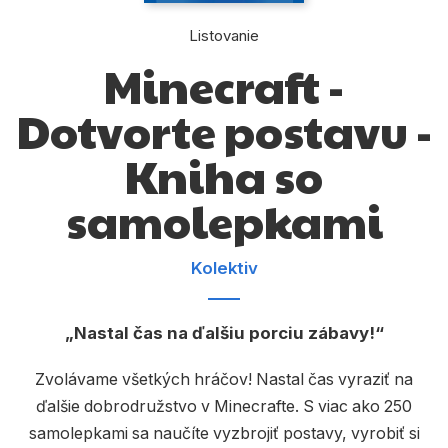
Komiks
Listovanie
Počítače
Minecraft -
Poézia
Dotvorte postavu -
Populárno - náučné pre deti
Kniha so
Predškoláci
samolepkami
Výchova a pedagogika
Young adult
Kolektiv
Zdravie a životný štýl
Nastal čas na ďalšiu porciu zábavy!
Všetky kategórie
Zvolávame všetkých hráčov! Nastal čas vyraziť na
ďalšie dobrodružstvo v Minecrafte. S viac ako 250
samolepkami sa naučíte vyzbrojiť postavy, vyrobiť si