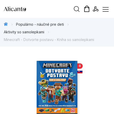
Hľadaný výraz
Populárno - náučné pre deti
Aktivity so samolepkami
Minecraft - Dotvorte postavu - Kniha so samolepkami
Beletria pre deti
Beletria pre dospelých
B
Darčekové publikácie
Doplnkový sortiment
Hobby
Kalendáre, diáre