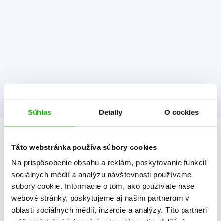
Súhlas
Detaily
O cookies
Informácie
Táto webstránka používa súbory cookies
Na prispôsobenie obsahu a reklám, poskytovanie funkcií
sociálnych médií a analýzu návštevnosti používame
Žáner
aktivity so samolepkami
súbory cookie. Informácie o tom, ako používate naše
webové stránky, poskytujeme aj našim partnerom v
Počet strán
36
oblasti sociálnych médií, inzercie a analýzy. Títo partneri
K stiahnutiu
Ukážka.pdf