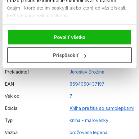
môžu príslušné informácie skombinovať s ďalšími
údajmi, ktoré ste im poskytli alebo ktoré od vás získali,
Dátum vydania
17.5.2024
keď ste používali ich služby.
Formát
216x285 mm
Hmotnosť
0,193 kg
Povoliť všetko
Jazyk
slovenčina
Prispôsobiť
Rady
Minecraft
Prekladateľ
Jaroslav Brožina
EAN
8594050437197
Vek od
7
Edícia
Kniha prežitia so samolepkami
Typ
kniha - maľovanky
Väzba
brožovaná lepená