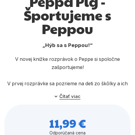
Peppa Pig -
Komiks
Športujeme s
Počítače
Peppou
Poézia
Populárno - náučné pre deti
Hýb sa s Peppou!
Predškoláci
V novej knižke rozprávok o Peppe si spoločne
Výchova a pedagogika
zašportujeme!
Young adult
V prvej rozprávke sa pozrieme na deti zo škôlky a ich
Zdravie a životný štýl
športový deň. Deti si vyskúšajú veľa druhov športu a
Čítať viac
možno vyhrajú aj medailu. V druhej zistíme, ako Peppin
otecko naučí deti hrať basketbal. V tretej rozprávke sa s
Všetky kategórie
rodinou Prasiatkovcov vypravíme k vode – vodné
11,99 €
radovánky majú radi všetci! A v poslednom príbehu sa
dozvieme, či sa Peppa naučí bicyklovať aj bez
Odporúčaná cena