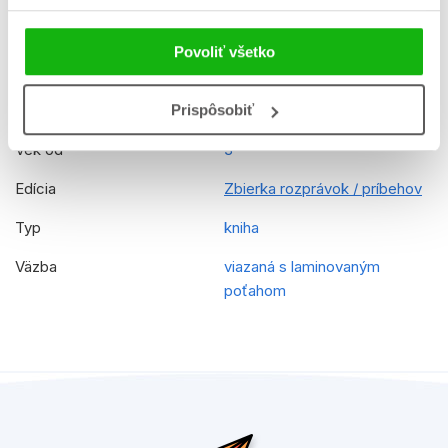
Rady
Peppa Pig
Povoliť všetko
Prekladateľ
Veronika Baluchová
EAN
9788025261293
Prispôsobiť
Vek od
3
Edícia
Zbierka rozprávok / príbehov
Typ
kniha
Väzba
viazaná s laminovaným
poťahom