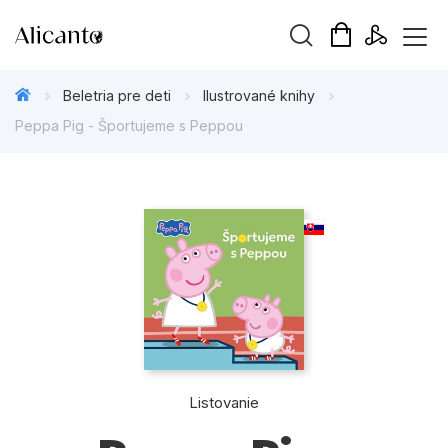
Hľadaný výraz
Beletria pre deti
Ilustrované knihy
Peppa Pig - Športujeme s Peppou
Beletria pre deti
Beletria pre dospelých
Darčekové publikácie
Doplnkový sortiment
Hobby
Listovanie
Kalendáre, diáre