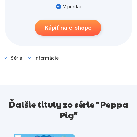
pomocných koliesok.
V predaji
Kúpiť na e-shope
Séria
Informácie
Ďalšie tituly zo série "Peppa
Pig"