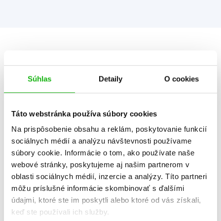
Informácie
Súhlas
Detaily
O cookies
Žáner
ilustrované knihy
rozprávka
Táto webstránka používa súbory cookies
Počet strán
112
Na prispôsobenie obsahu a reklám, poskytovanie funkcií
K stiahnutiu
Ukážka.pdf
sociálnych médií a analýzu návštevnosti používame
súbory cookie. Informácie o tom, ako používate naše
Dátum vydania
6.6.2025
webové stránky, poskytujeme aj našim partnerom v
oblasti sociálnych médií, inzercie a analýzy. Títo partneri
Formát
203x203 mm
môžu príslušné informácie skombinovať s ďalšími
Hmotnosť
0,392 kg
údajmi, ktoré ste im poskytli alebo ktoré od vás získali,
keď ste používali ich služby.
Jazyk
slovenčina