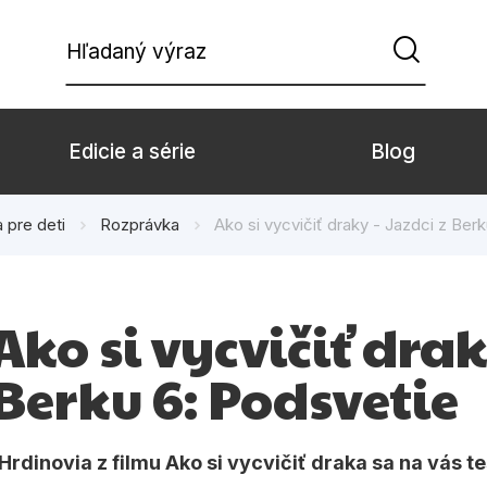
Hľadaný výraz
Edicie a série
Blog
a pre deti
Rozprávka
Ako si vycvičiť draky - Jazdci z Ber
Beletria pre deti
Beletria pre dospe
Doplnkový sortiment
Hobby
Ako si vycvičiť drak
Komiks
Počítače
Berku 6: Podsvetie
Populárno - náučné pre deti
Predškoláci
Young adult
Zdravie a životný š
Hrdinovia z filmu Ako si vycvičiť draka sa na vás