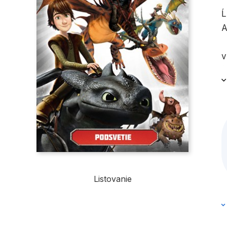
Ĺ
A
v
Ă
Listovanie