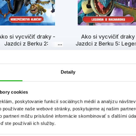
ko si vycvičiť draky -
Ako si vycvičiť draky
Jazdci z Berku 2:
Jazdci z Berku 5: Lege
bezpečenstvo hlbočiny
Ragnaroku
Simon Furman
Kolektiv
Detaily
bory cookies
eklám, poskytovanie funkcií sociálnych médií a analýzu návšte
o používate naše webové stránky, poskytujeme aj našim partner
to partneri môžu príslušné informácie skombinovať s ďalšími údaj
Informácie
ď ste používali ich služby.