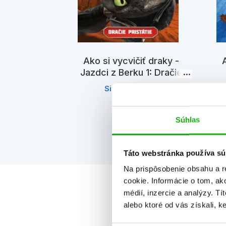
it draka -
Ako si vycvičiť draky -
A
á dračích
Jazdci z Berku 1: Dračie
ov
pristátie
Ne
Simon Furman
Súhlas
Táto webstránka používa sú
Na prispôsobenie obsahu a r
cookie. Informácie o tom, ak
médií, inzercie a analýzy. Tí
alebo ktoré od vás získali, ke