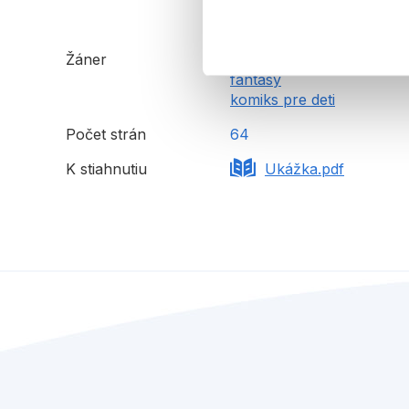
Žáner
rozprávka
fantasy
komiks pre deti
Počet strán
64
K stiahnutiu
Ukážka.pdf