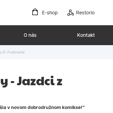
E-shop
Restorio
O nás
Kontakt
ku 6: Podsvetie
lých
Darčekové publikácie
Kalendáre, diáre
y - Jazdci z
Poézia
Výchova a pedagogika
týl
 tešia v novom dobrodružnom komikse!