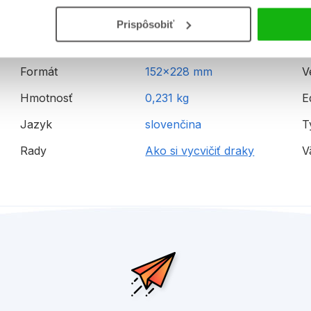
Prispôsobiť
Dátum vydania
27.6.2025
E
Formát
152x228 mm
V
Hmotnosť
0,231 kg
E
Jazyk
slovenčina
T
Rady
Ako si vycvičiť draky
V