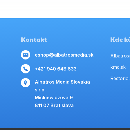
Kontakt
Kde kú
eshop@albatrosmedia.sk
Albatros
kmc.sk
+421 940 648 633
Restorio
Albatros Media Slovakia
s.r.o.
Mickiewiczova 9
811 07 Bratislava