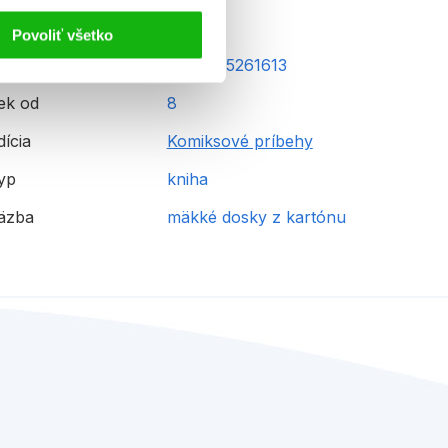
Povoliť všetko
AN
9788025261613
ek od
8
dícia
Komiksové príbehy
yp
kniha
äzba
mäkké dosky z kartónu