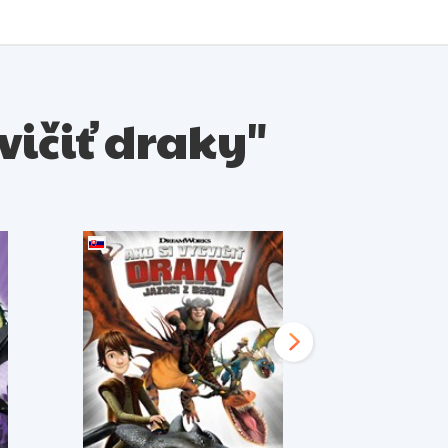
cvičiť draky"