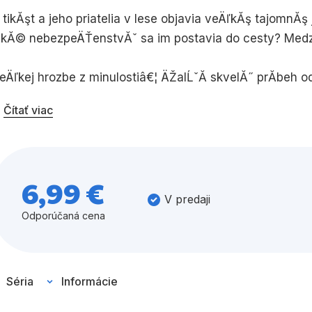
 tikĂşt a jeho priatelia v lese objavia veÄľkĂş tajomnĂ
Všetky kategórie
kĂ© nebezpeÄŤenstvĂˇ sa im postavia do cesty? Medz
eÄľkej hrozbe z minulostiâ€¦ ÄŽalĹˇĂ­ skvelĂ˝ prĂ­beh
şĹľasnĂ˝mi ilustrĂˇciami Iwana Nazifa.
Čítať viac
6,99 €
V predaji
Odporúčaná cena
Séria
Informácie