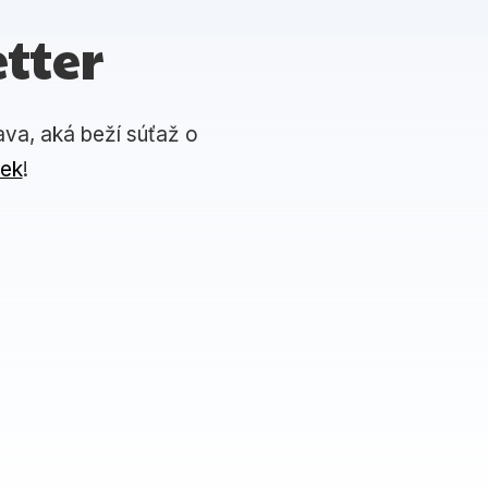
tter
ava, aká beží súťaž o
iek
!