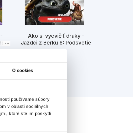
Ako si vy
 -
Ako si vycvičiť draky -
Jazdci z B
nda
Jazdci z Berku 6: Podsvetie
Simo
Kolektiv
O cookies
vnosti používame súbory
om v oblasti sociálnych
mi, ktoré ste im poskytli