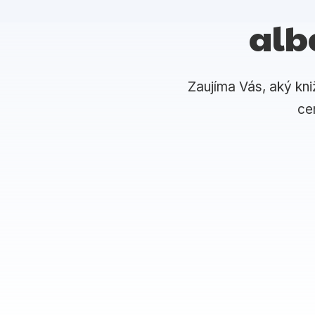
alb
Zaujíma Vás, aký kni
ce