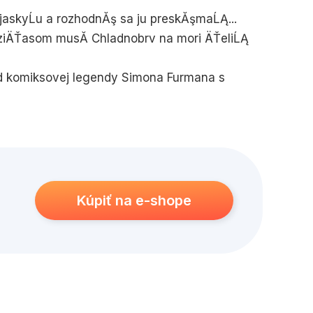
ş jaskyĹu a rozhodnĂş sa ju preskĂşmaĹĄ...
iÄŤasom musĂ­ Chladnobrv na mori ÄŤeliĹĄ
 od komiksovej legendy Simona Furmana s
Kúpiť na e-shope