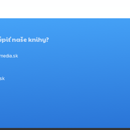
piť naše knihy?
media.sk
.sk