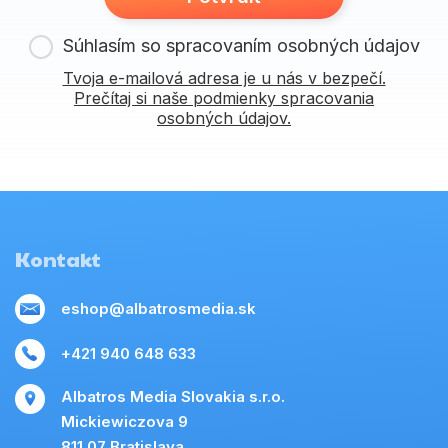
Súhlasím so spracovaním osobných údajov
Tvoja e-mailová adresa je u nás v bezpečí.
Prečítaj si naše podmienky spracovania
osobných údajov.
Kontakt
eshop@albatrosmedia.sk
+421 940 648 633
Albatros Media Slovakia s.r.o.
Mickiewiczova 9
811 07 Bratislava