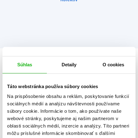
Informácie
Súhlas
Detaily
O cookies
Táto webstránka používa súbory cookies
Žáner
dobrodružstvo
ilustrované knihy
Na prispôsobenie obsahu a reklám, poskytovanie funkcií
sociálnych médií a analýzu návštevnosti používame
Počet strán
32
súbory cookie. Informácie o tom, ako používate naše
webové stránky, poskytujeme aj našim partnerom v
K stiahnutiu
Ukážka.pdf
oblasti sociálnych médií, inzercie a analýzy. Títo partneri
Dátum vydania
31.7.2026
môžu príslušné informácie skombinovať s ďalšími