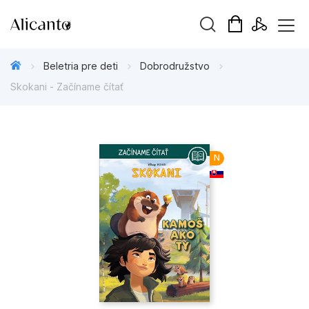
Hľadaný výraz
Beletria pre deti
Dobrodružstvo
Skokani - Začíname čítať
Beletria pre deti
N
Beletria pre dospelých
Darčekové publikácie
Doplnkový sortiment
Hobby
Kalendáre, diáre