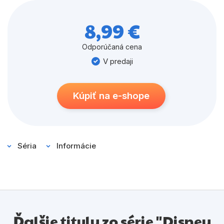
pomôže hájik zachrániť?
8,99 €
Odporúčaná cena
V predaji
Kúpiť na e-shope
Séria
Informácie
Ďalšie tituly zo série "Disney