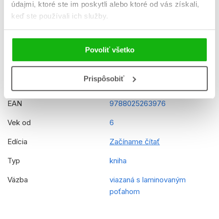
údajmi, ktoré ste im poskytli alebo ktoré od vás získali,
Formát
160x230 mm
keď ste používali ich služby.
Hmotnosť
0,211 kg
Jazyk
slovenčina
Povoliť všetko
Číslo dielu
2
Prispôsobiť
Rady
Disney Pixar - Skokani
EAN
9788025263976
Vek od
6
Edícia
Začíname čítať
Typ
kniha
Väzba
viazaná s laminovaným
poťahom