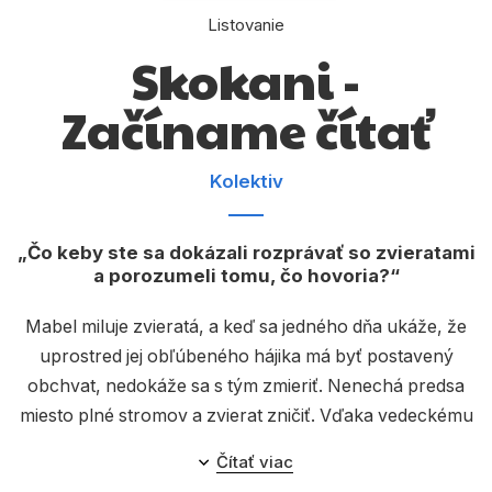
Komiks
Listovanie
Počítače
Skokani -
Poézia
Začíname čítať
Populárno - náučné pre deti
Kolektiv
Predškoláci
Výchova a pedagogika
Čo keby ste sa dokázali rozprávať so zvieratami
Young adult
a porozumeli tomu, čo hovoria?
Zdravie a životný štýl
Mabel miluje zvieratá, a keď sa jedného dňa ukáže, že
uprostred jej obľúbeného hájika má byť postavený
obchvat, nedokáže sa s tým zmieriť. Nenechá predsa
Všetky kategórie
miesto plné stromov a zvierat zničiť. Vďaka vedeckému
experimentu zistí, že svet zvierat nie je až taký odlišný
Čítať viac
od ľudského sveta. Dokáže Mabel nájsť bobra, ktorý jej